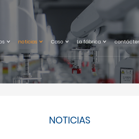
os
noticias
Caso
La fábrica
contácte
NOTICIAS