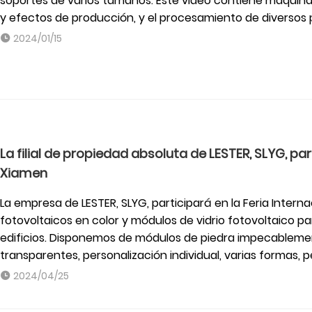
soportes de varios tamaños. Este video contiene maquinar
y efectos de producción, y el procesamiento de diversos 
2024/01/15
La filial de propiedad absoluta de LESTER, SLYG, par
Xiamen
La empresa de LESTER, SLYG, participará en la Feria Inter
fotovoltaicos en color y módulos de vidrio fotovoltaico p
edificios. Disponemos de módulos de piedra impecableme
transparentes, personalización individual, varias formas, p
2024/04/25